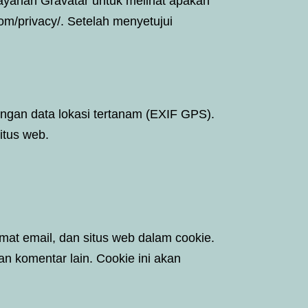
 layanan Gravatar untuk melihat apakah
om/privacy/. Setelah menyetujui
gan data lokasi tertanam (EXIF GPS).
itus web.
mat email, dan situs web dalam cookie.
an komentar lain. Cookie ini akan