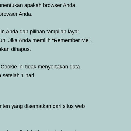
menentukan apakah browser Anda
 browser Anda.
 Anda dan pilihan tampilan layar
hun. Jika Anda memilih “Remember Me”,
akan dihapus.
Cookie ini tidak menyertakan data
 setelah 1 hari.
Konten yang disematkan dari situs web