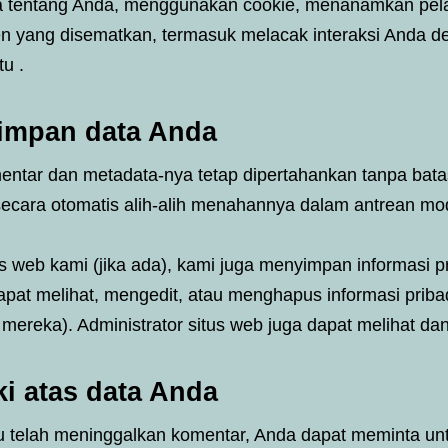
a tentang Anda, menggunakan cookie, menanamkan pela
n yang disematkan, termasuk melacak interaksi Anda de
u .
impan data Anda
ntar dan metadata-nya tetap dipertahankan tanpa batas
 secara otomatis alih-alih menahannya dalam antrean mo
 web kami (jika ada), kami juga menyimpan informasi pri
t melihat, mengedit, atau menghapus informasi pribad
reka). Administrator situs web juga dapat melihat dan 
i atas data Anda
atau telah meninggalkan komentar, Anda dapat meminta un