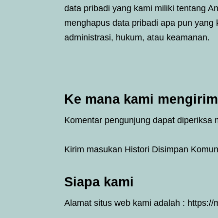
data pribadi yang kami miliki tentang
menghapus data pribadi apa pun yang ka
administrasi, hukum, atau keamanan.
Ke mana kami mengirim
Komentar pengunjung dapat diperiksa m
Kirim masukan Histori Disimpan Komun
Siapa kami
Alamat situs web kami adalah : https:/