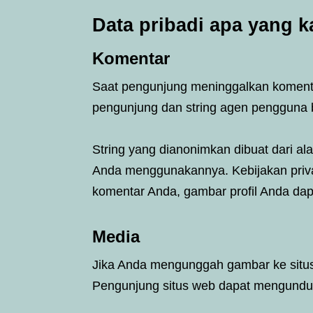
Data pribadi apa yang
Komentar
Saat pengunjung meninggalkan komentar
pengunjung dan string agen pengguna 
String yang dianonimkan dibuat dari al
Anda menggunakannya. Kebijakan privasi
komentar Anda, gambar profil Anda dapa
Media
Jika Anda mengunggah gambar ke situ
Pengunjung situs web dapat mengunduh 