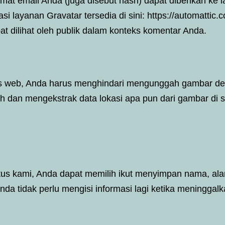
amat email Anda (juga disebut hash) dapat diberikan ke
 layanan Gravatar tersedia di sini: https://automattic.c
t dilihat oleh publik dalam konteks komentar Anda.
s web, Anda harus menghindari mengunggah gambar den
dan mengekstrak data lokasi apa pun dari gambar di s
tus kami, Anda dapat memilih ikut menyimpan nama, ala
a tidak perlu mengisi informasi lagi ketika meninggalk