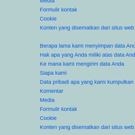
Media
Formulir kontak
Cookie
Konten yang disematkan dari situs web 
Berapa lama kami menyimpan data An
Hak apa yang Anda miliki atas data An
Ke mana kami mengirim data Anda
Siapa kami
Data pribadi apa yang kami kumpulk
Komentar
Media
Formulir kontak
Cookie
Konten yang disematkan dari situs web 