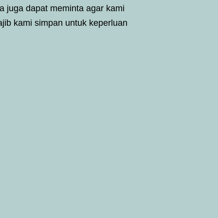
da juga dapat meminta agar kami
ajib kami simpan untuk keperluan