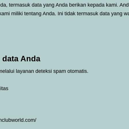
 Anda, termasuk data yang Anda berikan kepada kami. An
mi miliki tentang Anda. Ini tidak termasuk data yang w
 data Anda
elalui layanan deteksi spam otomatis.
itas
/mclubworld.com/