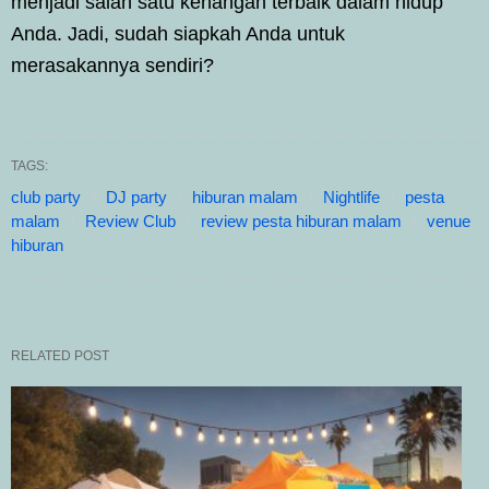
menjadi salah satu kenangan terbaik dalam hidup
Anda. Jadi, sudah siapkah Anda untuk
merasakannya sendiri?
TAGS:
club party
DJ party
hiburan malam
Nightlife
pesta
malam
Review Club
review pesta hiburan malam
venue
hiburan
RELATED POST